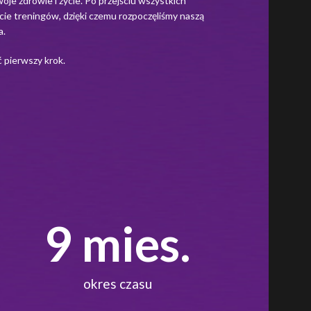
oje zdrowie i życie. Po przejściu wszystkich
ie treningów, dzięki czemu rozpoczęliśmy naszą
a.
ć pierwszy krok.
12
 mies.
okres czasu