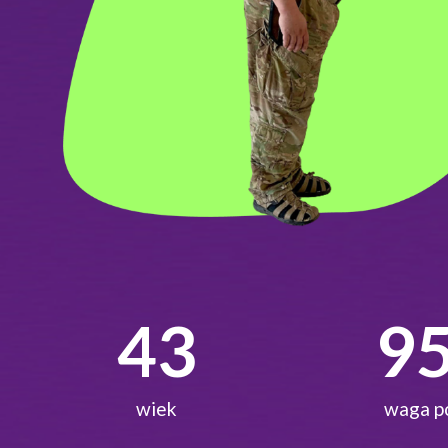
54
11
wiek
waga p