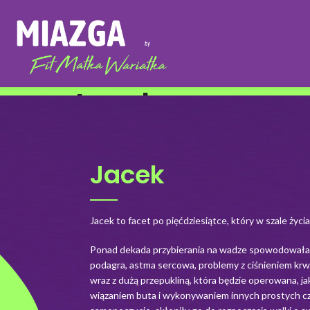
Jacek
Jacek
Jacek to facet po pięćdziesiątce, który w szale życ
Ponad dekada przybierania na wadze spowodowała u
podagra, astma sercowa, problemy z ciśnieniem krwi
wraz z dużą przepukliną, która będzie operowana, j
wiązaniem buta i wykonywaniem innych prostych czy