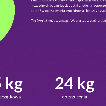
samopoczucie, skłoniły go do rozpoczęcia walki o sw
niezbędnych badań Jacek dostał zgodę na rozpoczęc
podróż w poszukiwaniu jego zdrowia i lepszego życi
Ty również możesz zacząć! Wystarczy wstać i zrobi
8
 kg
30
 kg
oczątkowa
do zrzucenia