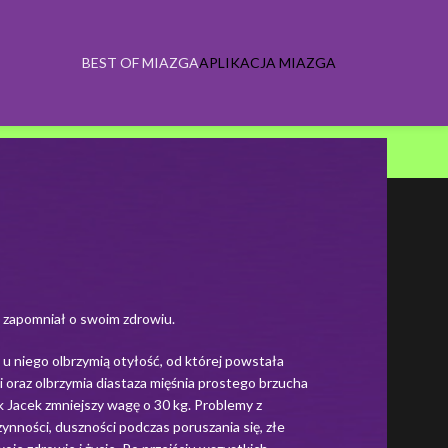
BEST OF MIAZGA
APLIKACJA MIAZGA
ia zapomniał o swoim zdrowiu.
 niego olbrzymią otyłość, od której powstała
 oraz olbrzymia diastaza mięśnia prostego brzucha
ak Jacek zmniejszy wagę o 30 kg. Problemy z
nności, duszności podczas poruszania się, złe