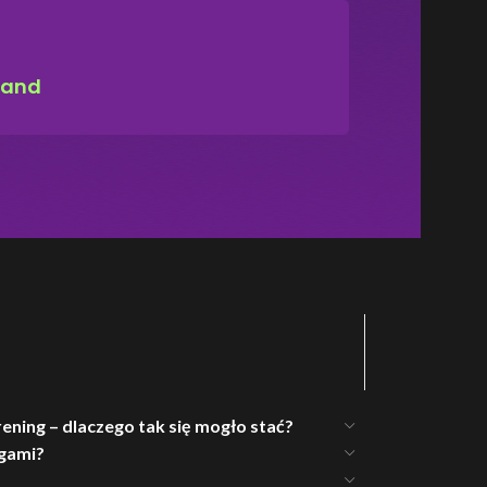
land
rening – dlaczego tak się mogło stać?
ngami?