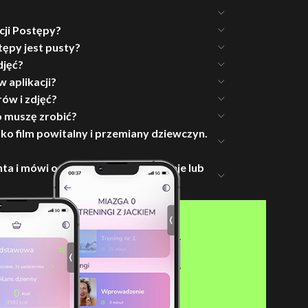
ji Postępy?
ępy jest pusty?
djęć?
 aplikacji?
ów i zdjęć?
o muszę zrobić?
ylko film powitalny i przemiany dziewczyn.
a i mówi o tym, że konto nie istnieje lub